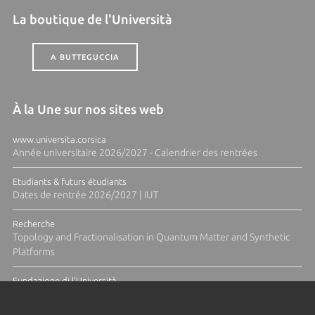
La boutique de l'Università
A BUTTEGUCCIA
À la Une sur nos sites web
www.universita.corsica
Année universitaire 2026/2027 - Calendrier des rentrées
Etudiants & futurs étudiants
Dates de rentrée 2026/2027 | IUT
Recherche
Topology and Fractionalisation in Quantum Matter and Synthetic
Platforms
Fundazione di l'Università
Résidence Ange Tomasi "Lagune and Zeste" avec la photographe
Diane Moulenc