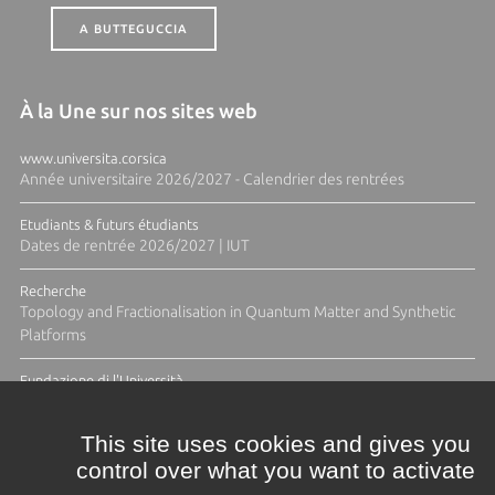
A BUTTEGUCCIA
À la Une sur nos sites web
www.universita.corsica
Année universitaire 2026/2027 - Calendrier des rentrées
Etudiants & futurs étudiants
Dates de rentrée 2026/2027 | IUT
Recherche
Topology and Fractionalisation in Quantum Matter and Synthetic
Platforms
Fundazione di l'Università
Résidence Ange Tomasi "Lagune and Zeste" avec la photographe
Diane Moulenc
This site uses cookies and gives you
control over what you want to activate