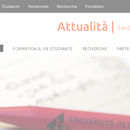
Étudiants
Personnels
Recherche
Fondation
Attualità |
Tout
L
FORMATION & VIE ÉTUDIANTE
RECHERCHE
PARTE