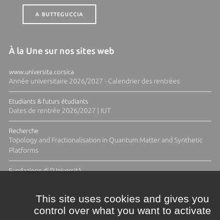
A BUTTEGUCCIA
À la Une sur nos sites web
www.universita.corsica
Année universitaire 2026/2027 - Calendrier des rentrées
Etudiants & futurs étudiants
Dates de rentrée 2026/2027 | IUT
Recherche
Topology and Fractionalisation in Quantum Matter and Synthetic
Platforms
Fundazione di l'Università
Résidence Ange Tomasi "Lagune and Zeste" avec la photographe
Diane Moulenc
This site uses cookies and gives you
control over what you want to activate