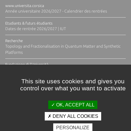
www.universita.corsica
Année universitaire 2026/2027 - Calendrier des rentrées
Etudiants & futurs étudiants
Dates de rentrée 2026/2027 | IUT
Recherche
Topology and Fractionalisation in Quantum Matter and Synthetic
Platforms
Fundazione di l'Università
Résidence Ange Tomasi "Lagune and Zeste" avec la photographe
Diane Moulenc
This site uses cookies and gives you
control over what you want to activate
ACTUS ET CALENDRIER ÉVÈNEMENTIEL
OK, ACCEPT ALL
DENY ALL COOKIES
Crédits et mentions légales
PERSONALIZE
Contacts
Plan d'accès
Espace presse
Photothèque