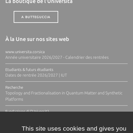
La boutique de l'Università
A BUTTEGUCCIA
À la Une sur nos sites web
www.universita.corsica
Année universitaire 2026/2027 - Calendrier des rentrées
Etudiants & futurs étudiants
Dates de rentrée 2026/2027 | IUT
Recherche
Topology and Fractionalisation in Quantum Matter and Synthetic
Platforms
Fundazione di l'Università
Résidence Ange Tomasi "Lagune and Zeste" avec la photographe
Diane Moulenc
This site uses cookies and gives you