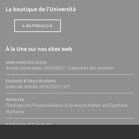
La boutique de l'Università
A BUTTEGUCCIA
À la Une sur nos sites web
www.universita.corsica
Année universitaire 2026/2027 - Calendrier des rentrées
Etudiants & futurs étudiants
Dates de rentrée 2026/2027 | IUT
Recherche
Topology and Fractionalisation in Quantum Matter and Synthetic
Platforms
Fundazione di l'Università
Résidence Ange Tomasi "Lagune and Zeste" avec la photographe
Diane Moulenc