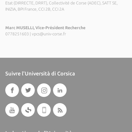
Etat (DIRRECTE, DRRT), Collectivité de Corse (ADEC), SATT SE,
INIZIA, BPI France, CCI 2B, CCI 2A
Marc MUSELLI, Vice-Président Recherche
0778251603
|
vpcs@univ-corse.fr
Suivre l'Università di Corsica