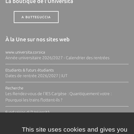
La boutique de l'Università
A BUTTEGUCCIA
À la Une sur nos sites web
www.universita.corsica
Année universitaire 2026/2027 - Calendrier des rentrées
Etudiants & futurs étudiants
Dates de rentrée 2026/2027 | IUT
Recherche
Les Rendez-vous de l'IES Cargèse : Quantiquement votre :
Pourquoi les trains flottent-ils ?
Fundazione di l'Università
Résidence Ange Tomasi "Lagune and Zeste" avec la photographe
Diane Moulenc
This site uses cookies and gives you