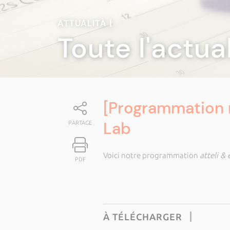
ATTUALITÀ
|
Toute l'actua
[Programmation 
Lab
PARTAGE
Voici notre programmation
atteli & 
PDF
À TÉLÉCHARGER