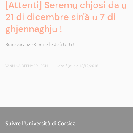
[Attenti] Seremu chjosi da u
21 di dicembre sin'à u 7 di
ghjennaghju !
Bone vacanze & bone feste à tutti !
VANNINA BERNARD-LEONI
|
Mise à jour le 18/12/2018
Suivre l'Università di Corsica