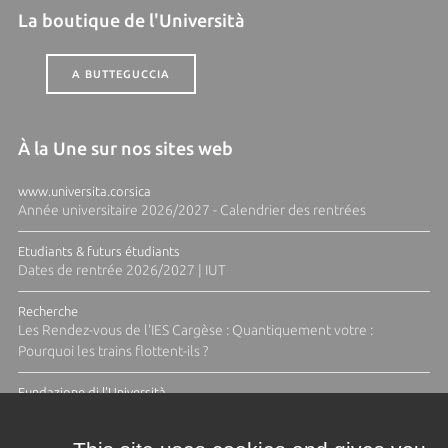
La boutique de l'Università
A BUTTEGUCCIA
À la Une sur nos sites web
www.universita.corsica
Année universitaire 2026/2027 - Calendrier des rentrées
Etudiants & futurs étudiants
Dates de rentrée 2026/2027 | IUT
Recherche
Les Rendez-vous de l'IES Cargèse : Quantiquement votre :
Pourquoi les trains flottent-ils ?
Fundazione di l'Università
Résidence Ange Tomasi "Lagune and Zeste" avec la photographe
Diane Moulenc