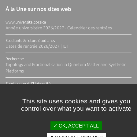
À la Une sur nos sites web
www.universita.corsica
Année universitaire 2026/2027 - Calendrier des rentrées
Etudiants & futurs étudiants
Dates de rentrée 2026/2027 | IUT
Recherche
Topology and Fractionalisation in Quantum Matter and Synthetic
Platforms
Fundazione di l'Università
Résidence Ange Tomasi "Lagune and Zeste" avec la photographe
Diane Moulenc
This site uses cookies and gives you
control over what you want to activate
ACTUS ET CALENDRIER ÉVÈNEMENTIEL
OK, ACCEPT ALL