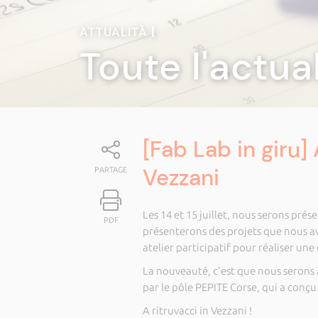
ATTUALITÀ
|
Toute l'actua
[Fab Lab in giru] 
Vezzani
PARTAGE
Les 14 et 15 juillet, nous serons prés
PDF
présenterons des projets que nous 
atelier participatif pour réaliser une
La nouveauté, c'est que nous serons
par le pôle PEPITE Corse, qui a conçu
A ritruvacci in Vezzani !