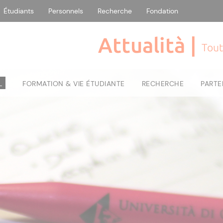
Étudiants
Personnels
Recherche
Fondation
Attualità |
Tout
L
FORMATION & VIE ÉTUDIANTE
RECHERCHE
PARTE