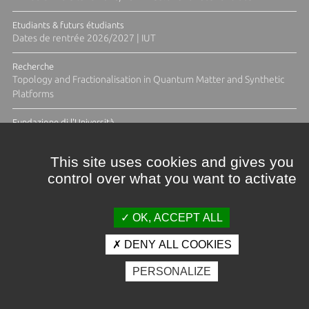
Etudiants & futurs étudiants
Dates de rentrée 2026/2027 | IUT
Recherche
Topology and Fractionalisation in Quantum Matter and Synthetic
Platforms
Fundazione di l'Università
Résidence Ange Tomasi "Lagune and Zeste" avec la photographe
Diane Moulenc
This site uses cookies and gives you
control over what you want to activate
ACTUS ET CALENDRIER ÉVÈNEMENTIEL
OK, ACCEPT ALL
DENY ALL COOKIES
Crédits et mentions légales
PERSONALIZE
Contacts
Plan d'accès
Espace presse
Photothèque
Recrutement
Marchés publics