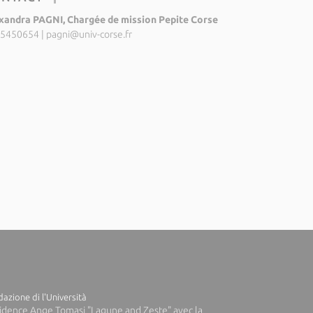
xandra PAGNI, Chargée de mission Pepite Corse
5450654
|
pagni@univ-corse.fr
azione di l'Università
idence Ange Tomasi "Lagune and Zeste" avec la