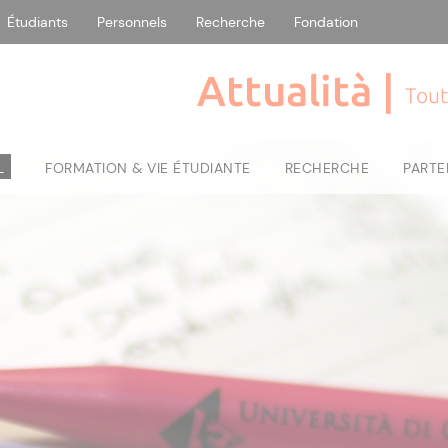
Étudiants
Personnels
Recherche
Fondation
Attualità |
Tout
L
FORMATION & VIE ÉTUDIANTE
RECHERCHE
PARTE