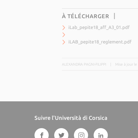
À TÉLÉCHARGER
iLab_pepite18_aff_A3_01.pdf
iLAB_pepite18_reglement.pdf
ALEXANDRA PAGNI-FILIPPI
|
Mise à jour l
Suivre l'Università di Corsica