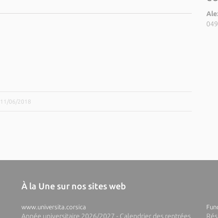
Ale
049
e 11/06/2018
À la Une sur nos sites web
www.universita.corsica
Fund
Année universitaire 2026/2027 - Calendrier des rentrées
Rés