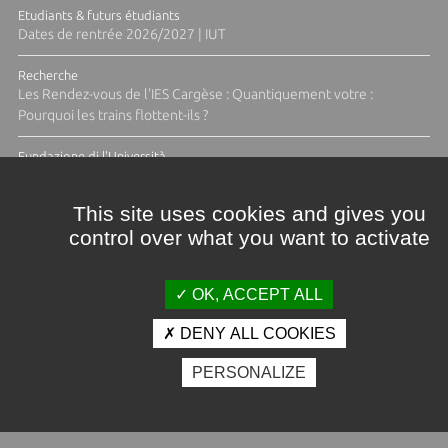
Etudiants & futurs étudiants
Dates de rentrée 2026/2027 | IUT
Recherche
Les Rendez-vous de l'IES Cargèse : Quantiquement votre :
Pourquoi les trains flottent-ils ?
Fundazione di l'Università
Résidence Ange Tomasi "Lagune and Zeste" avec la photographe
Diane Moulenc
This site uses cookies and gives you
control over what you want to activate
ACTUS ET CALENDRIER ÉVÈNEMENTIEL
OK, ACCEPT ALL
DENY ALL COOKIES
Crédits et mentions légales
PERSONALIZE
Contacts
Plan d'accès
Espace presse
Photothèque
Recrutement
Marchés publics