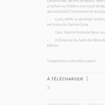
Cette année, les RPE de Bastia, fêter
prochain au théâtre municipal de Bast
sera accordé à l’innovation et aux st
- Corti, AFPA, le vendredi 16 févrie
territoire du Centre-Corse
- Calvi, Centre Orizonte Novu, le je
- A Ghisunaccia, Salle des fêtes de 
édition
V'aspettemu induv'ella vi pare !
À TÉLÉCHARGER
VANNINA BERNARD-LEONI
|
Mise à jour l