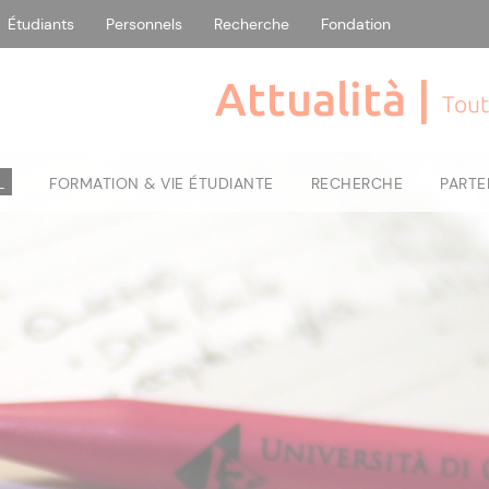
Étudiants
Personnels
Recherche
Fondation
Attualità |
Tout
L
FORMATION & VIE ÉTUDIANTE
RECHERCHE
PARTE