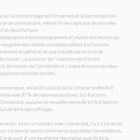
te sur la bonne image de l'Université et la bonne opinion
 la vie universitaire, même s'il ne s'agit que de données
tif et réconfortant.
'adéquation entre enseignement et réalité des besoins du
 englobe des réalités complexes alliant à la fois une
gnement en général, et une inquiétude vis à vis de
u travail. La question de l'insertion est d'ordre
 la 3è mission de l'Université et s'avère être une des deux
s quatre prochaines années.
nomique, social et culturel de la Corse se révèle être
nimité avec 87 % de réponses positives. Sur 8 actions
l'Université, aucune ne recueille moins de 63 % d'opinion
plus de 80 % des suffrages.
rse sur 4 a eu un contact avec l'université, il y a 1 Corse sur
tion. Ce dernier point confirme ce que révèle l'ensemble du
 Corse jouit d'une excellente réputation auprès de la