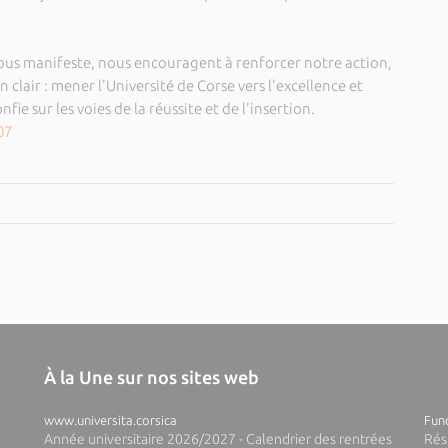
 nous manifeste, nous encouragent à renforcer notre action,
n clair : mener l'Université de Corse vers l'excellence et
ie sur les voies de la réussite et de l'insertion.
07
À la Une sur nos sites web
www.universita.corsica
Fund
Année universitaire 2026/2027 - Calendrier des rentrées
Rés