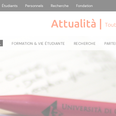
Étudiants
Personnels
Recherche
Fondation
Attualità |
Tout
L
FORMATION & VIE ÉTUDIANTE
RECHERCHE
PARTE