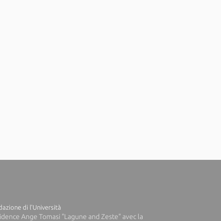
azione di l'Università
idence Ange Tomasi "Lagune and Zeste" avec la