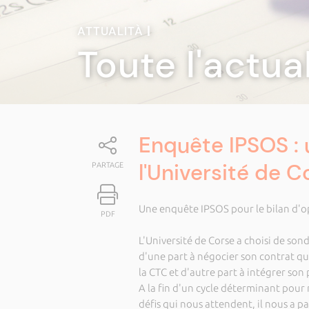
ATTUALITÀ
|
Toute l'actua
Enquête IPSOS : 
l'Université de C
PARTAGE
Une enquête IPSOS pour le bilan d'op
PDF
L'Université de Corse a choisi de so
d'une part à négocier son contrat qu
la CTC et d'autre part à intégrer son
A la fin d'un cycle déterminant pour n
défis qui nous attendent, il nous a p