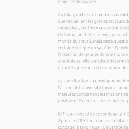
majorité des sondés.
Au bilan, un très fort consensus exis
que recueillent les grands secteurs de
subjectives, renforce ce constat posi
Un bémol peut être relevé, quant à l
monde du travail. Mais cette question
certaine critique du système d'ensei
l'insertion des jeunes dans le monde d
stratégique, elle constitue désormais
priorités que nous retenons pour le
La contribution au développement éco
l'action de l'Université faisant l'una
majeures concernant les missions de 
positive et 5 d'entre elles comptent 
Enfin, au regard de ce sondage, si 1 Co
2 pour les 18-34 ans dans cette situa
sondage, à savoir que l'Université de