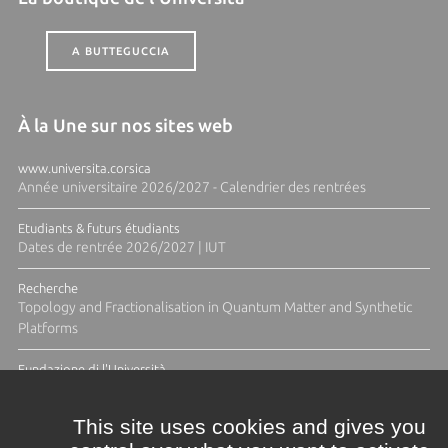
A BUTTEGUCCIA
À la Une sur nos sites web
www.universita.corsica
Année universitaire 2026/2027 - Calendrier des rentrées
Etudiants & futurs étudiants
Dates de rentrée 2026/2027 | IUT
Recherche
Topology and Fractionalisation in Quantum Matter and Synthetic
Platforms
Fundazione di l'Università
Résidence Ange Tomasi "Lagune and Zeste" avec la photographe
Diane Moulenc
This site uses cookies and gives you