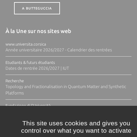
A BUTTEGUCCIA
À la Une sur nos sites web
www.universita.corsica
Année universitaire 2026/2027 - Calendrier des rentrées
Etudiants & futurs étudiants
Dates de rentrée 2026/2027 | IUT
Recherche
Topology and Fractionalisation in Quantum Matter and Synthetic
Platforms
Fundazione di l'Università
Résidence Ange Tomasi "Lagune and Zeste" avec la photographe
Diane Moulenc
This site uses cookies and gives you
control over what you want to activate