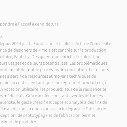
pondre à l'appel à candidature !
gn
puis 2014 par la Fondation et la filière Arts de l’Université
ence de designers de 4 mois est centrée sur la production
ritoire, Fabbrica Design entend enrichir l’exploration
urs usages et de leurs potentialités. Les problématiques
u fondement de tout le processus de conception. Le recours
s à partir de ressources et moyens techniques de
umain au centre, en tant que concepteur et producteur, et
 A vocation utilitaire, les produits issus de la résidence se
s médiatisés. Grâce au lien constant avec les instances
versité, le geste créatif est capté et analysé à des fins de
erte au design en open source en intégrant le Fab Lab de
conception, de prototypage et de fabrication permet
nser et de produire.