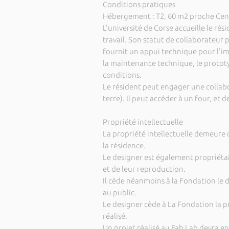
Conditions pratiques
Hébergement : T2, 60 m2 proche Centr
L'université de Corse accueille le ré
travail. Son statut de collaborateur
fournit un appui technique pour l'imp
la maintenance technique, le protot
conditions.
Le résident peut engager une collabor
terre). Il peut accéder à un four, et
Propriété intellectuelle
La propriété intellectuelle demeure c
la résidence.
Le designer est également propriétai
et de leur reproduction.
Il cède néanmoins à la Fondation le
au public.
Le designer cède à La Fondation la 
réalisé.
Un projet réalisé au Fab Lab devra en