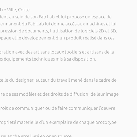
e Ville, Corte.
sident au sein de son Fab Lab et lui propose un espace de
 permanent du Fab Lab lui donne accès aux machines et lui
ression de documents, l'utilisation de logiciels 2D et 3D,
ypage et le développement d'un produit réalisé dans ces
ation avec des artisans locaux (potiers et artisans de la
 des équipements techniques mis à sa disposition.
elle du designer, auteur du travail mené dans le cadre de
re de ses modèles et des droits de diffusion, de leur image
 droit de communiquer ou de faire communiquer l’oeuvre
propriété matérielle d’un exemplaire de chaque prototype
 revanche être livré en open source.