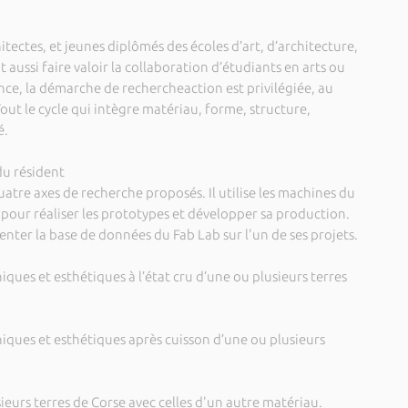
itectes, et jeunes diplômés des écoles d’art, d’architecture,
 aussi faire valoir la collaboration d’étudiants en arts ou
nce, la démarche de rechercheaction est privilégiée, au
Tout le cycle qui intègre matériau, forme, structure,
é.
du résident
uatre axes de recherche proposés. Il utilise les machines du
n pour réaliser les prototypes et développer sa production.
nter la base de données du Fab Lab sur l'un de ses projets.
iques et esthétiques à l’état cru d’une ou plusieurs terres
niques et esthétiques après cuisson d’une ou plusieurs
ieurs terres de Corse avec celles d'un autre matériau.