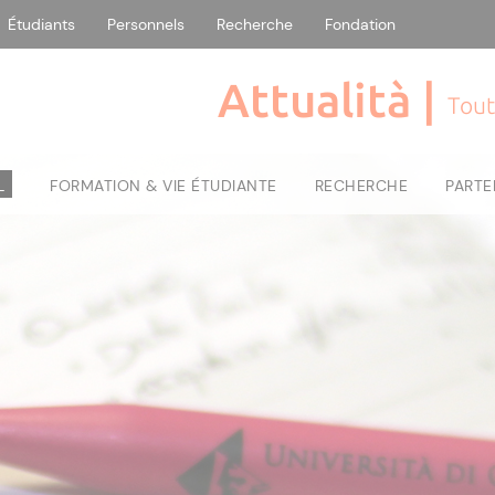
Étudiants
Personnels
Recherche
Fondation
Attualità |
Tout
L
FORMATION & VIE ÉTUDIANTE
RECHERCHE
PARTE