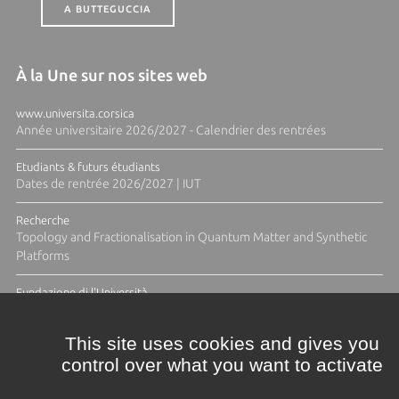
A BUTTEGUCCIA
À la Une sur nos sites web
www.universita.corsica
Année universitaire 2026/2027 - Calendrier des rentrées
Etudiants & futurs étudiants
Dates de rentrée 2026/2027 | IUT
Recherche
Topology and Fractionalisation in Quantum Matter and Synthetic
Platforms
Fundazione di l'Università
Résidence Ange Tomasi "Lagune and Zeste" avec la photographe
Diane Moulenc
This site uses cookies and gives you
control over what you want to activate
ACTUS ET CALENDRIER ÉVÈNEMENTIEL