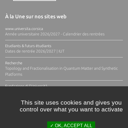
À la Une sur nos sites web
www.universita.corsica
Année universitaire 2026/2027 - Calendrier des rentrées
Etudiants & futurs étudiants
Dates de rentrée 2026/2027 | IUT
Recherche
Topology and Fractionalisation in Quantum Matter and Synthetic
Platforms
Fundazione di l'Università
Résidence Ange Tomasi "Lagune and Zeste" avec la photographe
Diane Moulenc
This site uses cookies and gives you
control over what you want to activate
ACTUS ET CALENDRIER ÉVÈNEMENTIEL
OK, ACCEPT ALL