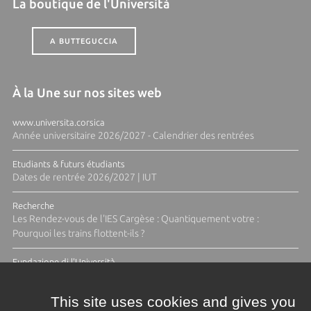
La boutique de l'Università
A BUTTEGUCCIA
À la Une sur nos sites web
www.universita.corsica
Année universitaire 2026/2027 - Calendrier des rentrées
Etudiants & futurs étudiants
Dates de rentrée 2026/2027 | IUT
Recherche
Les Rendez-vous de l'IES Cargèse : Quantiquement votre :
Pourquoi les trains flottent-ils ?
Fundazione di l'Università
Résidence Ange Tomasi "Lagune and Zeste" avec la photographe
Diane Moulenc
This site uses cookies and gives you