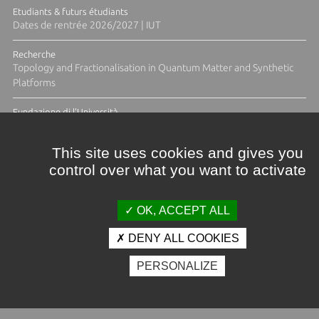
Etudiants & futurs étudiants
Dates de rentrée 2026/2027 | IUT
Recherche
Topology and Fractionalisation in Quantum Matter and Synthetic
Platforms
Fundazione di l'Università
Résidence Ange Tomasi "Lagune and Zeste" avec la photographe
Diane Moulenc
This site uses cookies and gives you
control over what you want to activate
ACTUS ET CALENDRIER ÉVÈNEMENTIEL
OK, ACCEPT ALL
DENY ALL COOKIES
Crédits et mentions légales
PERSONALIZE
Contacts
Plan d'accès
Espace presse
Photothèque
Recrutement
Marchés publics