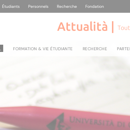
Étudiants
Personnels
Recherche
Fondation
Attualità |
Tout
L
FORMATION & VIE ÉTUDIANTE
RECHERCHE
PARTE