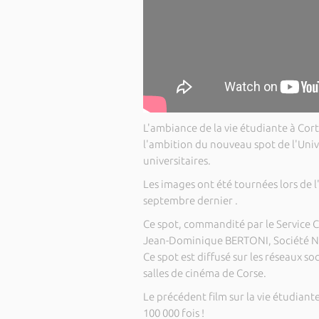
L'ambiance de la vie étudiante à Cor
l'ambition du nouveau spot de l'Uni
universitaires.
Les images ont été tournées lors de l
septembre dernier .
Ce spot, commandité par le Service C
Jean-Dominique BERTONI, Société NO
Ce spot est diffusé sur les réseaux s
salles de cinéma de Corse.
Le précédent film sur la vie étudiante
100 000 fois !