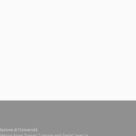
azione di l'Università
idence Ange Tomasi "Lagune and Zeste" avec la