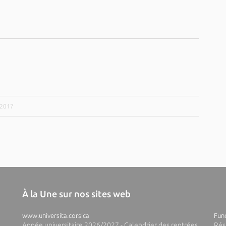
/2017
À la Une sur nos sites web
www.universita.corsica
Fund
Année universitaire 2026/2027 - Calendrier des rentrées
Rés