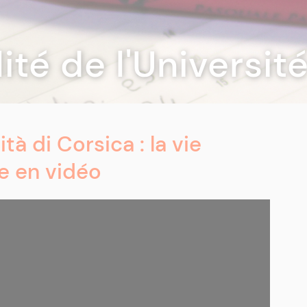
lité de l'Universi
ità di Corsica : la vie
e en vidéo