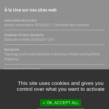
À la Une sur nos sites web
www.universita.corsica
Année universitaire 2026/2027 - Calendrier des rentrées
Etudiants & futurs étudiants
Dates de rentrée 2026/2027 | IUT
Recherche
Topology and Fractionalisation in Quantum Matter and Synthetic
Platforms
Fundazione di l'Università
Résidence Ange Tomasi "Lagune and Zeste" avec la photographe
Diane Moulenc
This site uses cookies and gives you
control over what you want to activate
ACTUS ET CALENDRIER ÉVÈNEMENTIEL
OK, ACCEPT ALL