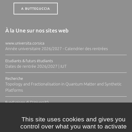
A BUTTEGUCCIA
À la Une sur nos sites web
www.universita.corsica
Année universitaire 2026/2027 - Calendrier des rentrées
Etudiants & futurs étudiants
Dates de rentrée 2026/2027 | IUT
Recherche
Topology and Fractionalisation in Quantum Matter and Synthetic
Platforms
Fundazione di l'Università
Résidence Ange Tomasi "Lagune and Zeste" avec la photographe
Diane Moulenc
This site uses cookies and gives you
control over what you want to activate