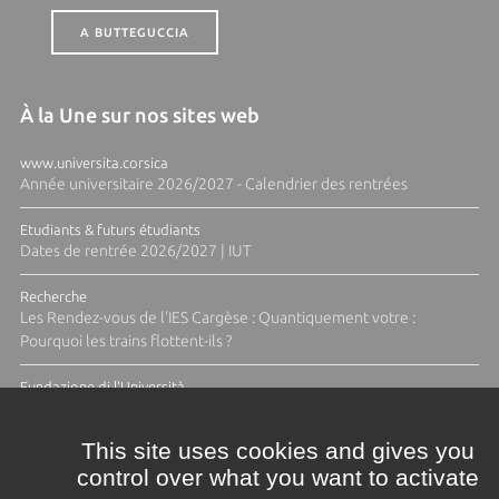
A BUTTEGUCCIA
À la Une sur nos sites web
www.universita.corsica
Année universitaire 2026/2027 - Calendrier des rentrées
Etudiants & futurs étudiants
Dates de rentrée 2026/2027 | IUT
Recherche
Les Rendez-vous de l'IES Cargèse : Quantiquement votre :
Pourquoi les trains flottent-ils ?
Fundazione di l'Università
Résidence Ange Tomasi "Lagune and Zeste" avec la photographe
Diane Moulenc
This site uses cookies and gives you
control over what you want to activate