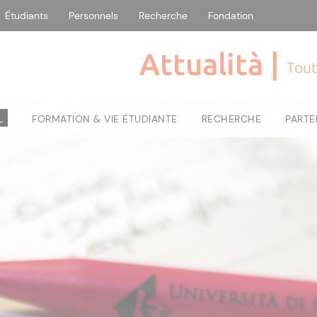
Étudiants
Personnels
Recherche
Fondation
Attualità |
Tout
L
FORMATION & VIE ÉTUDIANTE
RECHERCHE
PARTE