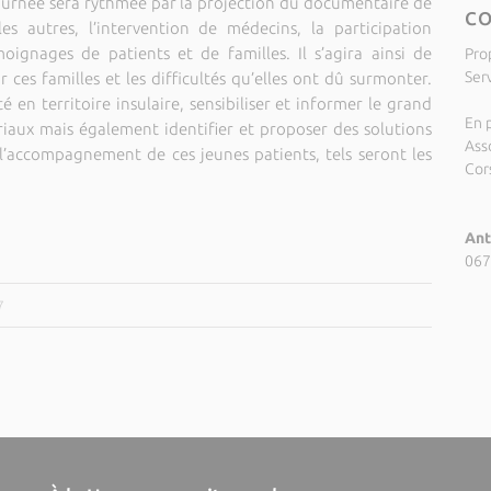
ournée sera rythmée par la projection du documentaire de
C
es autres, l’intervention de médecins, la participation
émoignages de patients et de familles. Il s’agira ainsi de
Pro
Ser
ces familles et les difficultés qu’elles ont dû surmonter.
 en territoire insulaire, sensibiliser et informer le grand
En p
oriaux mais également identifier et proposer des solutions
Ass
l’accompagnement de ces jeunes patients, tels seront les
Cors
Ant
067
7