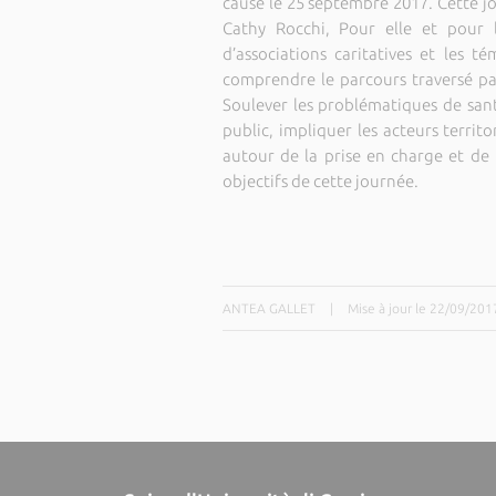
cause le 25 septembre 2017. Cette j
Cathy Rocchi, Pour elle et pour l
d’associations caritatives et les t
comprendre le parcours traversé par 
Soulever les problématiques de santé
public, impliquer les acteurs territ
autour de la prise en charge et de 
objectifs de cette journée.
ANTEA GALLET
|
Mise à jour le 22/09/201