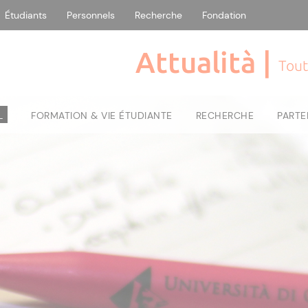
Étudiants
Personnels
Recherche
Fondation
Attualità |
Tout
L
FORMATION & VIE ÉTUDIANTE
RECHERCHE
PARTE