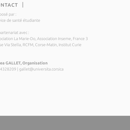
ONTACT
posé par :
vice de santé étudiante
artenariat avec :
ociation La Marie-Do, Association Inseme, France 3
e Via Stella, RCFM, Corse-Matin, Institut Curie
ea GALLET, Organisation
4328209
|
gallet@universita.corsica