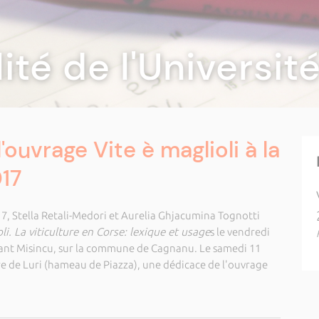
lité de l'Universi
'ouvrage Vite è maglioli à la
017
017, Stella Retali-Medori et Aurelia Ghjacumina Tognotti
li. La viticulture en Corse: lexique et usage
s le vendredi
urant Misincu, sur la commune de Cagnanu. Le samedi 11
ire de Luri (hameau de Piazza), une dédicace de l'ouvrage