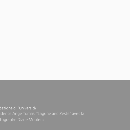
azione di l'Università
idence Ange Tomasi "Lagune and Zeste" avec la
tographe Diane Moulenc