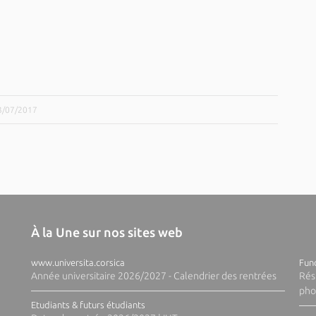
03/07/2017
À la Une sur nos sites web
www.universita.corsica
Fund
Année universitaire 2026/2027 - Calendrier des rentrées
Rés
pho
Etudiants & futurs étudiants