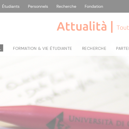
Étudiants
Personnels
Recherche
Fondation
Attualità |
Tout
L
FORMATION & VIE ÉTUDIANTE
RECHERCHE
PARTE