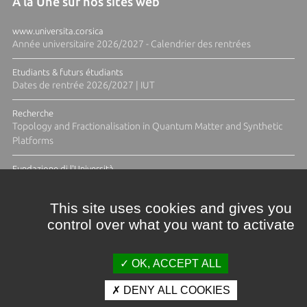
À la Une sur nos sites web
www.universita.corsica
Année universitaire 2026/2027 - Calendrier des rentrées
Etudiants & futurs étudiants
Dates de rentrée 2026/2027 | IUT
Recherche
Topology and Fractionalisation in Quantum Matter and Synthetic
Platforms
Fundazione di l'Università
Résidence Ange Tomasi "Lagune and Zeste" avec la photographe
Diane Moulenc
This site uses cookies and gives you
control over what you want to activate
ACTUS ET CALENDRIER ÉVÈNEMENTIEL
OK, ACCEPT ALL
DENY ALL COOKIES