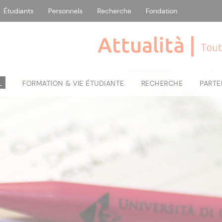
Étudiants
Personnels
Recherche
Fondation
Attualità |
Tout
L
FORMATION & VIE ÉTUDIANTE
RECHERCHE
PARTE