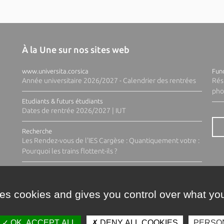
À la Une sur nos sites web
www.universita.corsica
Fund
Année universitaire 2026/2027 - Calendrier des rentrées
Rés
pho
Etudiants & futurs étudiants
Dates de rentrée 2026/2027 | IUT
Recherche
Les Rendez-vous de l'IES Cargèse : Quantiquement votre :
Pourquoi les trains flottent-ils ?
ses cookies and gives you control over what you
OK, ACCEPT ALL
DENY ALL COOKIES
PERSO