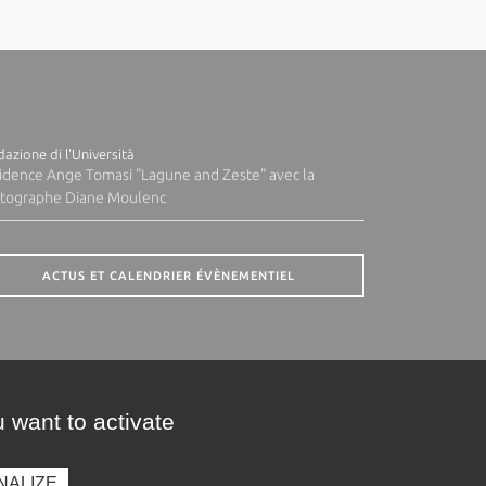
azione di l'Università
idence Ange Tomasi "Lagune and Zeste" avec la
tographe Diane Moulenc
ACTUS ET CALENDRIER ÉVÈNEMENTIEL
 want to activate
NALIZE