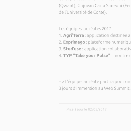
(Qwant), Ghjuvan Carlu Simeoni (Femu
de l’Université de Corse).
Les équipes lauréates 2017
1.
Agri’Terra
: application destinée a
2.
Exprimago
: plateforme numérique
3.
Stud’use
: application collaborati
4.
TYP "Take your Pulse"
: montre 
-- > L’équipe lauréate partira pour 
3 jours d’immersion au Web Summit,
|
Mise à jour le 02/05/2017