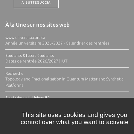
A BUTTEGUCCIA
À la Une sur nos sites web
www.universita.corsica
Année universitaire 2026/2027 - Calendrier des rentrées
Etudiants & futurs étudiants
Dates de rentrée 2026/2027 | IUT
Recherche
Topology and Fractionalisation in Quantum Matter and Synthetic
Platforms
Fundazione di l'Università
Résidence Ange Tomasi "Lagune and Zeste" avec la photographe
Diane Moulenc
This site uses cookies and gives you
control over what you want to activate
ACTUS ET CALENDRIER ÉVÈNEMENTIEL