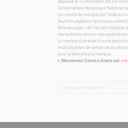
déposée le 15 décembre 2015 à l’Instit
Conservatoire Botanique National de
un comité de marque qui l’aide au tr
Seuls les végétaux (graines ou plants)
flore sauvage » de l’île sont éligible
menacées ou encore des espèces exo
La marque s’adresse à toute personne
multiplication de semences ou plants
pour prétendre à la marque.
> Découvrez Corsica Grana sur
www
|
Mise à jour le 14/04/2017