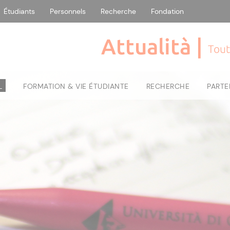
Étudiants
Personnels
Recherche
Fondation
Attualità |
Tout
L
FORMATION & VIE ÉTUDIANTE
RECHERCHE
PARTE