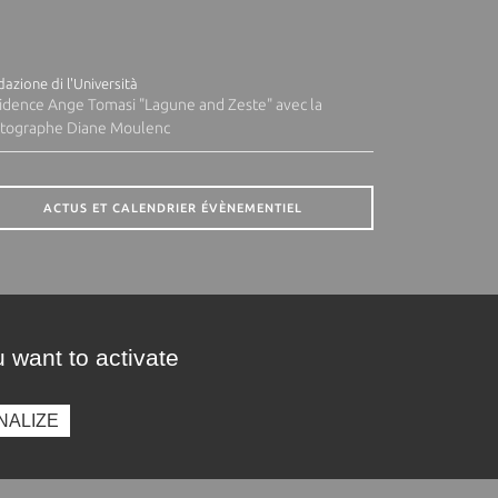
azione di l'Università
idence Ange Tomasi "Lagune and Zeste" avec la
tographe Diane Moulenc
ACTUS ET CALENDRIER ÉVÈNEMENTIEL
 want to activate
NALIZE
presse
Photothèque
Recrutement
Marchés publics