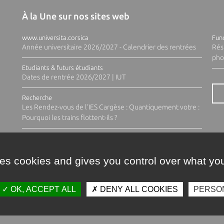
À la Une sur nos sites web
www.universita.corsica
Fund
Année universitaire 2026/2027 - Calendrier des rentrées
Rés
pho
Etudiants & futurs étudiants
Dates de rentrée 2026/2027 | IUT
Recherche
Les Rendez-vous de l'IES Cargèse : Quantiquement votre :
Pourquoi les trains flottent-ils ?
ses cookies and gives you control over what you
OK, ACCEPT ALL
DENY ALL COOKIES
PERSO
Contacts
Plan d'accès
Espace 