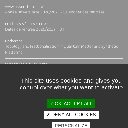
www.universita.corsica
Année universitaire 2026/2027 - Calendrier des rentrées
Etudiants & futurs étudiants
Dates de rentrée 2026/2027 | IUT
Recherche
Topology and Fractionalisation in Quantum Matter and Synthetic
Platforms
Fundazione di l'Università
Résidence Ange Tomasi "Lagune and Zeste" avec la photographe
Diane Moulenc
This site uses cookies and gives you
control over what you want to activate
ACTUS ET CALENDRIER ÉVÈNEMENTIEL
OK, ACCEPT ALL
DENY ALL COOKIES
Crédits et mentions légales
PERSONALIZE