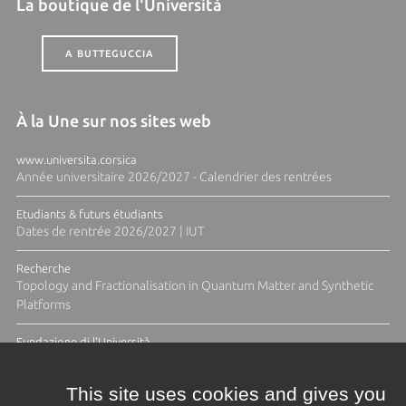
La boutique de l'Università
A BUTTEGUCCIA
À la Une sur nos sites web
www.universita.corsica
Année universitaire 2026/2027 - Calendrier des rentrées
Etudiants & futurs étudiants
Dates de rentrée 2026/2027 | IUT
Recherche
Topology and Fractionalisation in Quantum Matter and Synthetic
Platforms
Fundazione di l'Università
Résidence Ange Tomasi "Lagune and Zeste" avec la photographe
Diane Moulenc
This site uses cookies and gives you