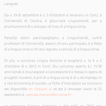
Langues.
Da u 29 di settembre à u 3 d’ottobre si teneranu in Corti, à
l’Università di Corsica, e ghjurnate Linguimondi, per a
prumuzione è di u sviluppu di l’usu di a lingua corsa.
Parechji attori participeghjanu a Linguimondi, cum’è
prufessori di l’Università, associi chì anu participatu à a festa
di a lingua corsa o chì anu signatu a cartula di a lingua corsa.
Di più, u cuncorsu Lingua Azzione si svuglierà u 1u è u 2
d’ottobre di u 2015 in Corti. Stu cuncorsu apertu à i 15-30
anni tende à incurasgisce a cuncessione è à messa in opera di
prugetti inuventi, à prò di a lingua corsa è di u sò impiegu in
a vita economica è suciale. La fiche d'inscription au concours
est disponible
en cliquant ici
et est à renvoyer avant le 25
septembre à :
pascale.mariani@ct-corse.fr
Le concours "Lingua Azzione" a été créé en 2012 par