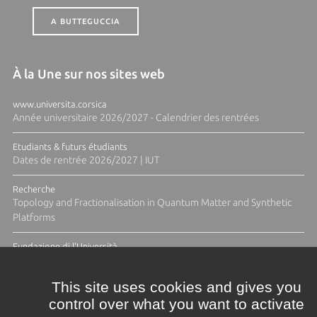
A BUTTEGUCCIA
À la Une sur nos sites web
www.universita.corsica
Année universitaire 2026/2027 - Calendrier des rentrées
Etudiants & futurs étudiants
Dates de rentrée 2026/2027 | IUT
Recherche
Topology and Fractionalisation in Quantum Matter and Synthetic
Platforms
Fundazione di l'Università
Résidence Ange Tomasi "Lagune and Zeste" avec la photographe
Diane Moulenc
This site uses cookies and gives you
control over what you want to activate