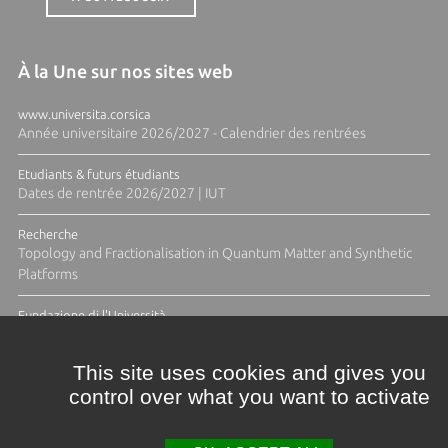
À la Une sur nos sites web
www.universita.corsica
Année universitaire 2026/2027 - Calendrier des rentrées
Etudiants & futurs étudiants
Dates de rentrée 2026/2027 | IUT
Recherche
Topology and Fractionalisation in Quantum Matter and Synthetic
Platforms
Fundazione di l'Università
Résidence Ange Tomasi "Lagune and Zeste" avec la photographe
Diane Moulenc
This site uses cookies and gives you
control over what you want to activate
ACTUS ET CALENDRIER ÉVÈNEMENTIEL