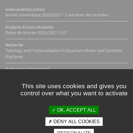
www.universita.corsica
Année universitaire 2026/2027 - Calendrier des rentrées
Etudiants & futurs étudiants
Dates de rentrée 2026/2027 | IUT
Recherche
Topology and Fractionalisation in Quantum Matter and Synthetic
Platforms
Fundazione di l'Università
Résidence Ange Tomasi "Lagune and Zeste" avec la photographe
Diane Moulenc
This site uses cookies and gives you
control over what you want to activate
ACTUS ET CALENDRIER ÉVÈNEMENTIEL
OK, ACCEPT ALL
DENY ALL COOKIES
Crédits et mentions légales