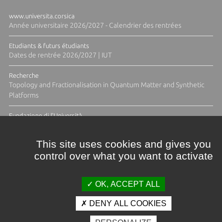
www.universita.corsica
Année universitaire 2026/2027 - Calendrier des rentrées
Etudiants & futurs étudiants
Dates de rentrée 2026/2027 | IUT
Recherche
Topology and Fractionalisation in Quantum Matter and Synthetic
Platforms
Fundazione di l'Università
Résidence Ange Tomasi "Lagune and Zeste" avec la photographe
Diane Moulenc
This site uses cookies and gives you
control over what you want to activate
ACTUS ET CALENDRIER ÉVÈNEMENTIEL
OK, ACCEPT ALL
DENY ALL COOKIES
Crédits et mentions légales