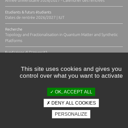
Année universitaire 2026/2027 - Calendrier des rentrées
Etudiants & futurs étudiants
Dates de rentrée 2026/2027 | IUT
Recherche
Topology and Fractionalisation in Quantum Matter and Synthetic
Platforms
Fundazione di l'Università
Résidence Ange Tomasi "Lagune and Zeste" avec la photographe
Diane Moulenc
This site uses cookies and gives you
control over what you want to activate
ACTUS ET CALENDRIER ÉVÈNEMENTIEL
OK, ACCEPT ALL
DENY ALL COOKIES
Crédits et mentions légales
PERSONALIZE
Contacts
Plan d'accès
Espace presse
Photothèque
Recrutement
Marchés publics