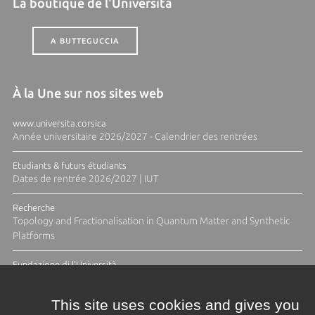
La boutique de l'Università
A BUTTEGUCCIA
À la Une sur nos sites web
www.universita.corsica
Année universitaire 2026/2027 - Calendrier des rentrées
Etudiants & futurs étudiants
Dates de rentrée 2026/2027 | IUT
Recherche
Topology and Fractionalisation in Quantum Matter and Synthetic
Platforms
Fundazione di l'Università
Résidence Ange Tomasi "Lagune and Zeste" avec la photographe
Diane Moulenc
This site uses cookies and gives you