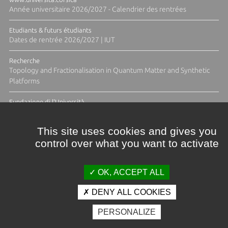
Année universitaire 2026/2027 - Calendrier des rentrées
Etudiants & futurs étudiants
Dates de rentrée 2026/2027 | IUT
Recherche
Topology and Fractionalisation in Quantum Matter and Synthetic
Platforms
Fundazione di l'Università
Résidence Ange Tomasi "Lagune and Zeste" avec la photographe
Diane Moulenc
This site uses cookies and gives you
control over what you want to activate
ACTUS ET CALENDRIER ÉVÈNEMENTIEL
OK, ACCEPT ALL
DENY ALL COOKIES
Crédits et mentions légales
PERSONALIZE
Contacts
Plan d'accès
Espace presse
Photothèque
Recrutement
Marchés publics