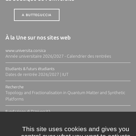
A BUTTEGUCCIA
À la Une sur nos sites web
www.universita.corsica
Année universitaire 2026/2027 - Calendrier des rentrées
Etudiants & futurs étudiants
Dates de rentrée 2026/2027 | IUT
Recherche
Topology and Fractionalisation in Quantum Matter and Synthetic
Platforms
Fundazione di l'Università
Résidence Ange Tomasi "Lagune and Zeste" avec la photographe
Diane Moulenc
This site uses cookies and gives you