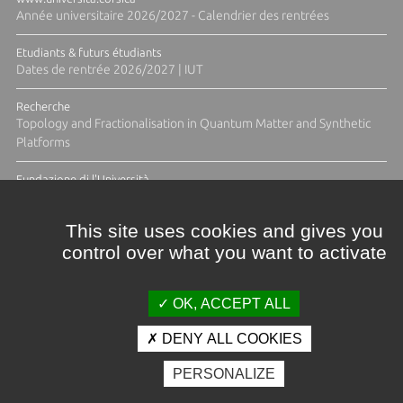
Année universitaire 2026/2027 - Calendrier des rentrées
Etudiants & futurs étudiants
Dates de rentrée 2026/2027 | IUT
Recherche
Topology and Fractionalisation in Quantum Matter and Synthetic
Platforms
Fundazione di l'Università
Résidence Ange Tomasi "Lagune and Zeste" avec la photographe
Diane Moulenc
This site uses cookies and gives you
control over what you want to activate
ACTUS ET CALENDRIER ÉVÈNEMENTIEL
OK, ACCEPT ALL
DENY ALL COOKIES
Crédits et mentions légales
PERSONALIZE
Contacts
Plan d'accès
Espace presse
Photothèque
Recrutement
Marchés publics