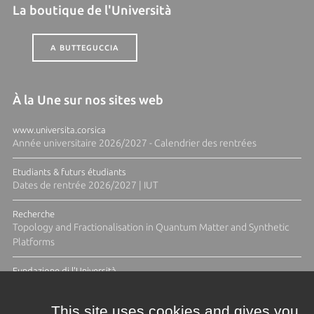
La boutique de l'Università
A BUTTEGUCCIA
À la Une sur nos sites web
www.universita.corsica
Année universitaire 2026/2027 - Calendrier des rentrées
Etudiants & futurs étudiants
Dates de rentrée 2026/2027 | IUT
Recherche
Topology and Fractionalisation in Quantum Matter and Synthetic
Platforms
Fundazione di l'Università
Résidence Ange Tomasi "Lagune and Zeste" avec la photographe
Diane Moulenc
This site uses cookies and gives you