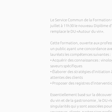
Le Service Commun de la Formation Co
juillet à 11h30 le nouveau Diplôme d
remplace le DU «Autour du vin».
Cette formation, ouverte aux profess
un public ayant une concordance av
lauréats les compétences suivantes :
• Acquérir des connaissances : vinolo
saveurs spécifiques
• Élaborer des stratégies d’initiati
attentes des clients
• Proposer des registres d’interventi
Essentiellement basé sur la découvert
du vin et de la gastronomie , le DU «
singularités qui y sont associées pou
voyageurs, clients, partenaires profes