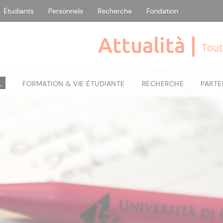
Étudiants
Personnels
Recherche
Fondation
Attualità |
Tout
L
FORMATION & VIE ÉTUDIANTE
RECHERCHE
PARTE