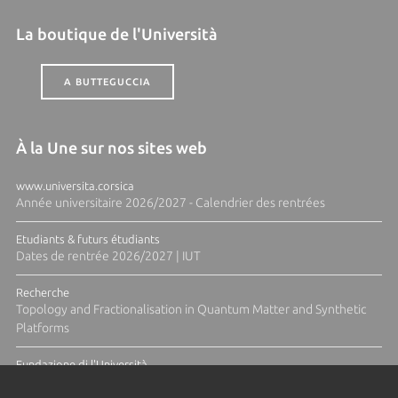
La boutique de l'Università
A BUTTEGUCCIA
À la Une sur nos sites web
www.universita.corsica
Année universitaire 2026/2027 - Calendrier des rentrées
Etudiants & futurs étudiants
Dates de rentrée 2026/2027 | IUT
Recherche
Topology and Fractionalisation in Quantum Matter and Synthetic
Platforms
Fundazione di l'Università
Résidence Ange Tomasi "Lagune and Zeste" avec la photographe